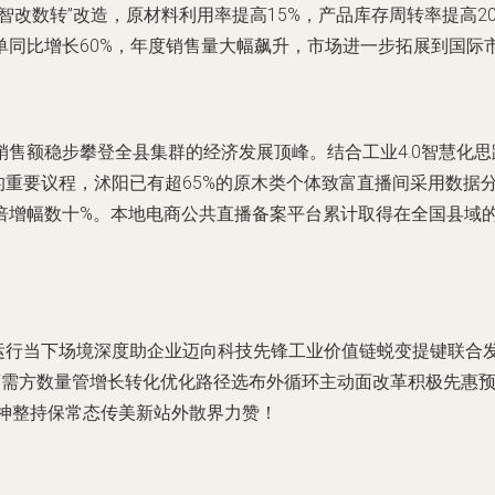
改数转”改造，原材料利用率提高15%，产品库存周转率提高2
单同比增长60%，年度销售量大幅飙升，市场进一步拓展到国际
售额稳步攀登全县集群的经济发展顶峰。结合工业4.0智慧化思
兴”的重要议程，沭阳已有超65%的原木类个体致富直播间采用数
倍增幅数十%。本地电商公共直播备案平台累计取得在全国县域
运行当下场境深度助企业迈向科技先锋工业价值链蜕变提键联合
度需方数量管增长转化优化路径选布外循环主动面改革积极先惠
精神整持保常态传美新站外散界力赞！