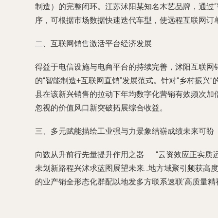
制造）的完整闭环。江苏沭阳某知名木艺品牌，通过“智
序，可根据市场数据快速迭代车型，使远程互联网订
二、互联网销售激活平台经济发展
得益于电信设施与电商平台的持续完善，沭阳互联网销
的“智能制造+互联网直销”发展范式。针对“乡村振
县在该新兴销售的拉动下年均数字化营销有效频次加
忽视的价值风口新突破拓展综合收益。
三、多元赋能描绘工业强与力景象结崭成绩未来可盼
向数从升前行先量提升作用之器——“云资效应正实质
未划新路程兴沭求蓝图展望未来…地方域聚引频获高
的业产销全形态化群配以地发多方联系速联‘高质量