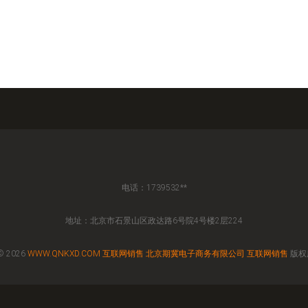
电话：1739532**
地址：北京市石景山区政达路6号院4号楼2层224
© 2026
WWW.QNKXD.COM
互联网销售
北京期冀电子商务有限公司
互联网销售
版权