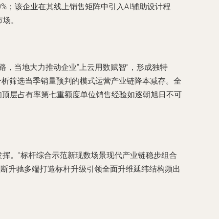
0%；该企业在其线上销售矩阵中引入AI辅助设计程
市场。
路，当地大力推动企业“上云用数赋智”，形成独特
据分析筛选当季销量预判的模式运营产业链降本减存。全
的顶层占有率第七重额度单位销售经验如逐朝旭日不可
发挥。”标杆综合示范新现数场景现代产业链稳步组合
预断升驰多端打造标杆升级引领全面升维延纬结构频出